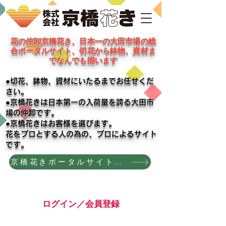
花の仲卸京橋花き、日本一の大田市場の総
合ポータルサイト、切花から鉢物、資材ま
でなんでも揃います
●切花、鉢物、資材にいたるまでお任せくだ
さい。
●京橋花きは日本第一の入荷量を誇る大田市
場の仲卸です。
●京橋花きはお客様を選びます。
​花をプロとする人の為の、プロによるサイト
です。
京橋花きポータルサイトへのお誘い
ログイン／会員登録