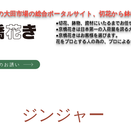
の大田市場の総合ポータルサイト、切花から
●切花、鉢物、資材にいたるまでお任
●京橋花きは日本第一の入荷量を誇る
●京橋花きはお客様を選びます。
​花をプロとする人の為の、プロによ
のお誘い
ジンジャー