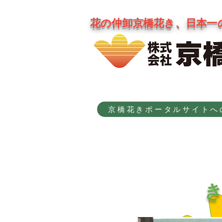
花の仲卸京橋花き、日本一
京橋花きポータルサイトへ
​