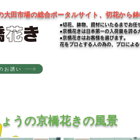
の大田市場の総合ポータルサイト、切花から
●切花、鉢物、資材にいたるまでお任
●京橋花きは日本第一の入荷量を誇る
●京橋花きはお客様を選びます。
​花をプロとする人の為の、プロによ
のお誘い
きょうの京橋花きの風景