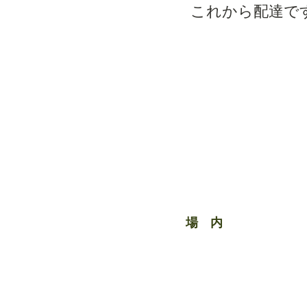
これから配達で
​ 場 内